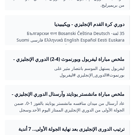
من بريميرليج.
دوري كرة القدم الإنجليزي - ويكيبيديا
35 لغة- Български বাংলা Bosanski Čeština Deutsch
Ελληνικά English Español Eesti Euskara فارسی Suomi
עברית Magyar Bahasa Indonesia Íslenska Italiano 한국어
Lietuvių Македонски Malti Nederlands Polski Português
ملخص مباراة ليفربول وبورنموث (4-2) الدوري الإنجليزي -
Română Русский Simple English Slovenčina Српски /
الجولة 1 - YOUTUBE
srpski Svenska ไทย Türkçe Українська Tiếng Việt 中文
ليفربول يستهل الموسم بانتصار مثير على
عدل الوصلاتعدلعدلعدلعدلعدل
بورنموث#الدوري_الإنجليزي #ليفربول
ملخص مباراة مانشستر يونايتد وآرسنال الدوري الإنجليزي -
الجولة 1 - YOUTUBE
عاد آرسنال من ميدان منافسه مانشستر يونايتد بالفوز 1-0، ضمن
الجولة الأولى من الدوري الإنجليزي الممتاز اليوم الأحد.وسجل
هدف المباراة الوحيد الإيطالي ريكاردو كا...
ترتيب الدورى الإنجليزى بعد نهاية الجولة الأولى.. 7 أندية