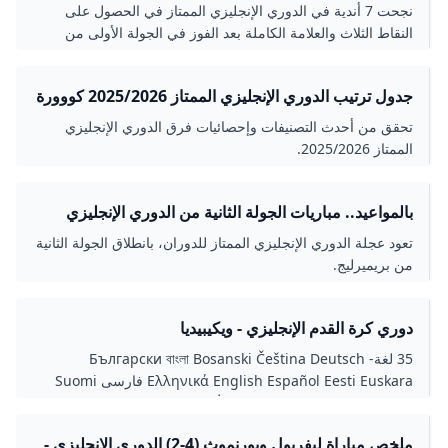
بالعلامة الكاملة - اليوم السابع
نجحت 7 أندية في الدوري الإنجليزي الممتاز في الحصول على
النقاط الثلاث والعلامة الكاملة بعد الفوز في الجولة الأولى من
بطولة بريميرليج للموسم الجديد 2025-26..
جدول ترتيب الدوري الإنجليزي الممتاز 2025/2026 كووورة
تحقق من أحدث التصنيفات وإحصائيات فرق الدوري الإنجليزي
الممتاز 2025/2026.
بالمواعيد.. مباريات الجولة الثانية من الدوري الإنجليزي
يلاكورة
تعود عجلة الدوري الإنجليزي الممتاز للدوران، بانطلاق الجولة الثانية
من بريميرليج.
دوري كرة القدم الإنجليزي - ويكيبيديا
35 لغة- Български বাংলা Bosanski Čeština Deutsch
Ελληνικά English Español Eesti Euskara فارسی Suomi
עברית Magyar Bahasa Indonesia Íslenska Italiano 한국어
Lietuvių Македонски Malti Nederlands Polski Português
ملخص مباراة ليفربول وبورنموث (4-2) الدوري الإنجليزي -
Română Русский Simple English Slovenčina Српски /