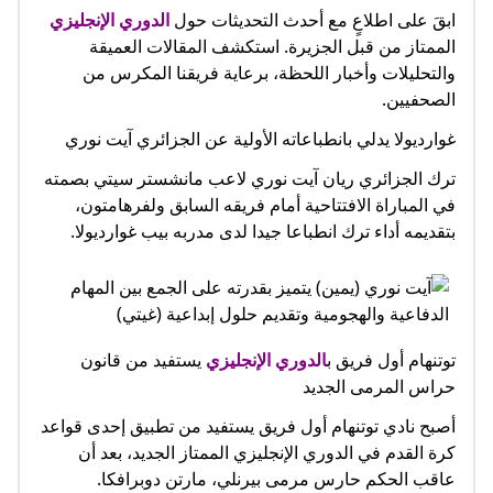
ابقَ على اطلاعٍ مع أحدث التحديثات حول
الدوري الإنجليزي
الممتاز من قبل الجزيرة. استكشف المقالات العميقة
والتحليلات وأخبار اللحظة، برعاية فريقنا المكرس من
الصحفيين.
غوارديولا يدلي بانطباعاته الأولية عن الجزائري آيت نوري
ترك الجزائري ريان آيت نوري لاعب مانشستر سيتي بصمته
في المباراة الافتتاحية أمام فريقه السابق ولفرهامتون،
بتقديمه أداء ترك انطباعا جيدا لدى مدربه بيب غوارديولا.
توتنهام أول فريق ب
الدوري الإنجليزي
يستفيد من قانون
حراس المرمى الجديد
أصبح نادي توتنهام أول فريق يستفيد من تطبيق إحدى قواعد
كرة القدم في الدوري الإنجليزي الممتاز الجديد، بعد أن
عاقب الحكم حارس مرمى بيرنلي، مارتن دوبرافكا.