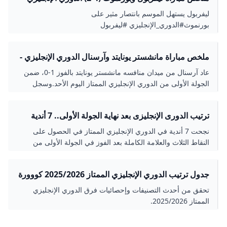
الجولة 1 - YOUTUBE
srpski Svenska ไทย Türkçe Українська Tiếng Việt 中文
ليفربول يستهل الموسم بانتصار مثير على
عدل الوصلاتعدلعدلعدلعدلعدل
بورنموث#الدوري_الإنجليزي #ليفربول
ملخص مباراة مانشستر يونايتد وآرسنال الدوري الإنجليزي -
الجولة 1 - YOUTUBE
عاد آرسنال من ميدان منافسه مانشستر يونايتد بالفوز 1-0، ضمن
الجولة الأولى من الدوري الإنجليزي الممتاز اليوم الأحد.وسجل
هدف المباراة الوحيد الإيطالي ريكاردو كا...
ترتيب الدورى الإنجليزى بعد نهاية الجولة الأولى.. 7 أندية
بالعلامة الكاملة - اليوم السابع
نجحت 7 أندية في الدوري الإنجليزي الممتاز في الحصول على
النقاط الثلاث والعلامة الكاملة بعد الفوز في الجولة الأولى من
بطولة بريميرليج للموسم الجديد 2025-26..
جدول ترتيب الدوري الإنجليزي الممتاز 2025/2026 كووورة
تحقق من أحدث التصنيفات وإحصائيات فرق الدوري الإنجليزي
الممتاز 2025/2026.