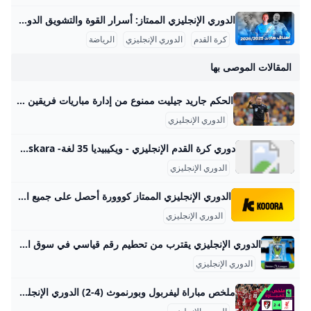
الدوري الإنجليزي الممتاز: أسرار القوة والتشويق الدوري الإنجليزي الممتاز هو من أشهر البطولات الكروية في العالم، حيث يُعتبر الأكثر مشاهدة عبر القارات. تأسس الدوري في عام 1992 بعد انفصال الأندية الكبيرة عن دوري الدرجة الأولى الإنجليزي، وضم في البداية 22 فريقًا ثم انخفض العدد لاحقًا إلى 20 فريقًا. يبلغ متوسط حضور المباريات الجماهيري حوالي 39,000 متفرج لكل مباراة، مما يجعله الدوري الأعلى حضورًا في أوروبا. وفقًا للإحصائيات، يصل عدد مشاهدي الدوري في التلفاز إلى أكثر من 4 مليارات شخص سنويًا، ما يبرز شعبيته العالمية الهائلة.
كرة القدم
الدوري الإنجليزي
الرياضة
المقالات الموصى بها
الحكم جاريد جيليت ممنوع من إدارة مباريات فريقين في الدوري الإنجليزي الممتاز - جماهير أرسنال تعارض القرار - غازيتا إكسبريس الحكم جاريد جيليت ممنوع من إدارة مباراتين في الدوري الإنجليزي الممتاز - جماهير أرسنال تعارض ذلك Shqipëriمقدونيانيست.كومبصمة قصيرة وألبانية كرة القدمكرة السلةرياضات أخرى فنموسيقىالنجوميةالتلفزيون/الأفلامأوتوتكمرحالسبت Shqipëriمقدونيانيست.كومبصمة قصيرة وألبانية كرة القدمكرة السلةرياضات أخرى فنموسيقىالنجوميةالتلفزيون/الأفلامأوتوتكمرحالسبت غازيتا اكسبريس 19/08/2025 18:39 كرة القدم غازيتا اكسبريس 19/08/2025 18:39 غازيتا اكسبريس 19/08/2025 18:39لا يُسمح لمعظم حكام الدوري الإنجليزي الممتاز بالتحكيم في مباريات معينة، بسبب ارتباطهم بأندية معينة. لم يكن مشجعو نادي أرسنال سعداء على الإطلاق بعد أن علموا أن جاريد جيليت سيتولى حكم مباراة الدوري الإنجليزي الممتاز بين أرسنال وليدز يونايتد في ملعب الإمارات يوم السبت المقبل.
الدوري الإنجليزي
دوري كرة القدم الإنجليزي - ويكيبيديا 35 لغة- Български বাংলা Bosanski Čeština Deutsch Ελληνικά English Español Eesti Euskara فارسی Suomi עברית Magyar Bahasa Indonesia Íslenska Italiano 한
الدوري الإنجليزي
الدوري الإنجليزي الممتاز كووورة أحصل على جميع الأخبار والتحديثات من الدوري الإنجليزي الممتاز 2025/2026 بما في ذلك أخبار الانتقالات القادمة والمباريات والنتائج المباشرة. المستوى مركز فريق ل ف ت خ ل ع +/- نقاط نتائج 1 مانشستر سيتيمانشستر سيتي 1 1 0 0 4 0 +4 3 2 سندرلاندسندرلاند 1 1 0 0 3 0 +3 3 3 توتنهام هوتسبيرتوتنهام هوتسبير 1 1 0 0 3 0 +3 3 4 ليفربولليفربول 1 1 0 0 4 2 +2 3 5 نوتنجهام فوريستنوتنجهام فوريست 1 1 0 0 3 1 +2 3
الدوري الإنجليزي
الدوري الإنجليزي يقترب من تحطيم رقم قياسي في سوق الانتقالات صحيفة الوطن مع دخول العد التنازلي لنهاية فترة الانتقالات الصيفية في الدوري الإنجليزي الممتاز، تواصل أندية البطولة سباقها المحموم نحو أرقام قياسية جديدة في الإنفاق على اللاعبين، وسط توقعات بصفقات إضافية قد… {{ article.article_subtitle }} {{ authorName() }} {{ article.author_description }} {{ article.formatted_date }}الدوري الإنجليزيالدوري الإنجليزي بحسب موقع “فوتبول ترانسفيرز”، بلغ إجمالي ما أنفقته الأندية الإنجليزية منذ بداية فترة الانتقالات الصيفية مطلع يونيو الماضي 2.26 مليار جنيه إسترليني، بزيادة قدرها 12.7% مقارنة بصيف 2024 الذي شهد إنفاق 1.
الدوري الإنجليزي
ملخص مباراة ليفربول وبورنموث (4-2) الدوري الإنجليزي - الجولة 1 - YouTube ليفربول يستهل الموسم بانتصار مثير على بورنموث#الدوري_الإنجليزي #ليفربول