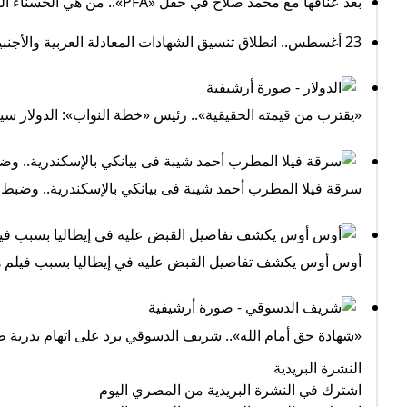
بعد عناقها مع محمد صلاح في حفل «PFA».. من هي الحسناء أليسيا روسو؟
23 أغسطس.. انطلاق تنسيق الشهادات المعادلة العربية والأجنبية 2025 (تفاصيل)
«يقترب من قيمته الحقيقية».. رئيس «خطة النواب»: الدولار سينخفض ل
سرقة فيلا المطرب أحمد شيبة فى بيانكي بالإسكندرية.. وضبط 3 متهمين
أوس أوس يكشف تفاصيل القبض عليه في إيطاليا بسبب فيلم هي
«شهادة حق أمام الله».. شريف الدسوقي يرد على اتهام بدرية ط
النشرة البريدية
اشترك في النشرة البريدية من المصري اليوم