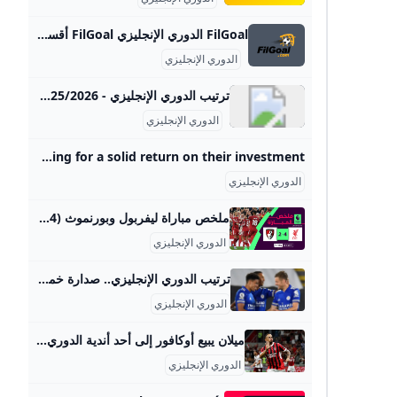
FilGoal الدوري الإنجليزي FilGoal أقسام الدوري الإنجليزي الرئيسية أخبار مباريات ميركاتو فانتازي في الجول مسابقة التوقعات فيديوهات عدسات آراء حرة ركن الألعاب الدوري المصري الدوري الإنجليزي الممتاز كأس العالم للأندية الدوري البرتغالي الدوري الإسباني الدوري الإيطالي الدوري الألماني الدوري السعودي للمحترفين دوري أبطال أوروبا الدوري الأوروبي كل البطولات الكرة المصرية الدوري المصري الكرة الأوروبية الكرة الإفريقية منتخب مصر سعودي في الجول الدوري الإنجليزي الدوري الإسباني دوري أبطال أوروبا القسم الثاني رياضات أخرى كرة سلة
الدوري الإنجليزي
ترتيب الدوري الإنجليزي - 2025/2026 - بطولات جدول ترتيب الدوري الإنجليزي موسم - 2025-2026 محدث باستمرار وترتيب هدافي الدوري الإنجليزي وجدول المباريات الدوري الإنجليزي
الدوري الإنجليزي
Premier League Football - Latest news results stats & transfers - BBC Sport The home of Premier League on BBC Sport online. Includes the latest news stories, results, fixtures, video and audio. Image caption, Transfermarkt data showing the highest spending promoted clubs in the history of the Premier League According to transfermarkt,, external Sunderland now top the all-time list for amount spent by a promoted club in the Premier League. With a summer spend of £142m so far, both them, and fellow promoted side Burnley - who have spent £109m - are hoping for a solid return on their investment.
الدوري الإنجليزي
ملخص مباراة ليفربول وبورنموث (4-2) الدوري الإنجليزي - الجولة 1 - YouTube ليفربول يستهل الموسم بانتصار مثير على بورنموث#الدوري_الإنجليزي #ليفربول
الدوري الإنجليزي
ترتيب الدوري الإنجليزي.. صدارة خماسية برعاية ليستر سيتي 5 فرق تتصدر جدول ترتيب الدوري الإنجليزي مبكرا مع قرب الجولة الثانية من نهايتها.. تعرف عليها أحمد حسن‎ الإثنين 2020/9/21 03:04 ص بتوقيت أبوظبي
الدوري الإنجليزي
ميلان يبيع أوكافور إلى أحد أندية الدوري الإنجليزي الممتاز - جازيتا إكسبريس ميلان يبيع أوكافور إلى أحد أندية الدوري الإنجليزي الممتاز Shqipëriمقدونيانيست.كومبصمة قصيرة وألبانية كرة القدمكرة السلةرياضات أخرى فنموسيقىالنجوميةالتلفزيون/الأفلامأوتوتكمرحالسبت Shqipëriمقدونيانيست.كومبصمة قصيرة وألبانية كرة القدمكرة السلةرياضات أخرى فنموسيقىالنجوميةالتلفزيون/الأفلامأوتوتكمرحالسبت غازيتا اكسبريس 19/08/2025 10:05 كرة القدم غازيتا اكسبريس 19/08/2025 10:05 غازيتا اكسبريس 19/08/2025 10:05تنتهي هنا المغامرة الإيطالية لنوح أوكافور. ومن المقرر أن ينتقل الجناح إلى ليدز يونايتد، حيث تم التوصل إلى الاتفاق ومن الممكن أن يتم توقيع العقد خلال الساعات المقبلة. وسيحصل ميلان على 21 مليون يورو بما في ذلك المكافآت، بحسب ما ذكرت شبكة “سكاي سبورت”، ونقلته صحيفة “غازيتا إكسبريس”.
الدوري الإنجليزي