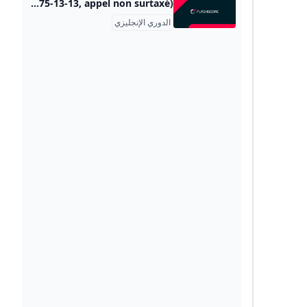
Premier League 2025/2026 live scores results Football England - Flashscore Premier League 2025/2026 live scores on Flashscore.com offer livescore, results, Premier League standings and match details (goal scorers, red cards, …). Retrouvez nos conseils sur www.joueurs-info-service.fr (09-74-75-13-13, appel non surtaxé) Premier League2025/2026 SummaryNewsResultsFixturesStandingsArchive Retrouvez nos conseils sur www.joueurs-info-service.fr (09-74-75-13-13, appel non surtaxé)
الدوري الإنجليزي