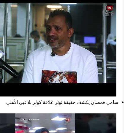
سامي قمصان يكشف حقيقة توتر علاقة كولر بلاعبي الأهلي