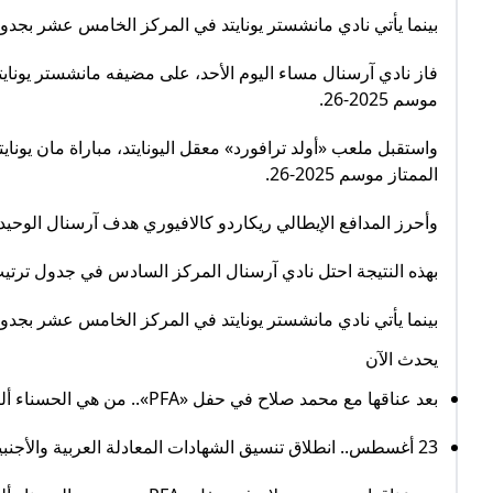
بينما يأتي نادي مانشستر يونايتد في المركز الخامس عشر بجدول
فاز نادي آرسنال مساء اليوم الأحد، على مضيفه مانشستر يوناي
موسم 2025-26.
واستقبل ملعب «أولد ترافورد» معقل اليونايتد، مباراة مان يون
الممتاز موسم 2025-26.
وأحرز المدافع الإيطالي ريكاردو كالافيوري هدف آرسنال الوحيد 
بهذه النتيجة احتل نادي آرسنال المركز السادس في جدول ترتيب الدو
بينما يأتي نادي مانشستر يونايتد في المركز الخامس عشر بجدول
يحدث الآن
بعد عناقها مع محمد صلاح في حفل «PFA».. من هي الحسناء أليسيا روسو؟
23 أغسطس.. انطلاق تنسيق الشهادات المعادلة العربية والأجنبية 2025 (تفاصيل)