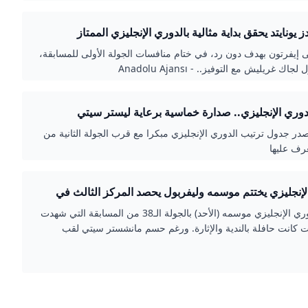
ز يونايتد يحقق بداية مثالية بالدوري الإنجليزي الممتاز
ى إيفرتون بهدف دون رد، في ختام منافسات الجولة الأولى للمسابقة،
اك غريليش مع التوفيز.. - Anadolu Ajansı
دوري الإنجليزي.. صدارة خماسية برعاية ليستر سيتي
صدر جدول ترتيب الدوري الإنجليزي مبكرا مع قرب الجولة الثانية من
تعرف عليها
لإنجليزي يختتم موسمه وليفربول يحصد المركز الثالث في
 عدن نيوز
اختتم الدوري الإنجليزي موسمه (الأحد) بالجولة الـ38 من المسابقة التي شهدت
يات كانت حافلة بالندية والإثارة. ورغم حسم مانشستر سيتي لقب
بل 3