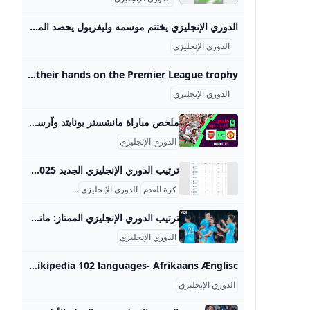
الدوري الإنجليزي يختتم موسمه وليفربول يحصد المركز الثالث في جدول الترتيب عدن نيوز اختتم الدوري الإنجليزي موسمه (الأحد) بالجولة الـ38 من المسابقة التي شهدت 10 مباريات كانت حافلة بالندية والإثارة. ورغم حسم مانشستر سيتي لقب المسابقة قبل 3 محرر 323 مايو 2021 اختتم الدوري الإنجليزي موسمه (الأحد) بالجولة الـ38 من المسابقة التي شهدت 10 مباريات كانت حافلة بالندية والإثارة. ورغم حسم مانشستر سيتي لقب المسابقة قبل 3 مباريات من النهاية، عقب خسارة مانشستر يونايتد أمام ليستر سيتي 1-2 في الجولة 36 من المسابقة، فإن الصراع على مقاعد البطولات الأوروبية الثلاث، وكذلك النجاة من الهبوط أشعل نيران المنافسة بين كل الفرق حتى الجولة الأخيرة.
الدوري الإنجليزي
English Premier League News Stats Scores - ESPN Follow all the latest English Premier League football news, fixtures, stats, and more on ESPN. scores Oliver Glasner has said that Eberechi Eze and Marc Guéhi will both start Crystal Palace’s Conference League play-off first leg against Fredrikstad. Alexander Isak’s transfer saga at Newcastle has taken over the summer, ESPN takes a look at all the major points surrounding his situation so far. William Saliba has vowed to give everything to ensure fourth time’s a charm as Arsenal attempt to finally get their hands on the Premier League trophy.
الدوري الإنجليزي
ملخص مباراة مانشستر يونايتد وآرسنال الدوري الإنجليزي - الجولة 1 - YouTube عاد آرسنال من ميدان منافسه مانشستر يونايتد بالفوز 1-0، ضمن الجولة الأولى من الدوري الإنجليزي الممتاز اليوم الأحد.وسجل هدف المباراة الوحيد الإيطالي ريكاردو كا…
الدوري الإنجليزي
ترتيب الدوري الإنجليزي الجديد 2025 جدول ترتيب الدوري الإنجليزي الممتاز لموسم 2025-2026 يعكس منافسة شيقة بين أندية كبيرة وصاعدة. حاليًا، يتصدر فريق أرسنال الترتيب برصيد 19 نقطة من 8 مباريات، بفارق بسيط عن مانشستر سيتي الذي يحتل المركز الثاني بـ 16 نقطة. باريس يتبعهم من قريب، حيث هناك فريق مثل بورنموث في المركز الثالث برصيد 15 نقطة، ما يوضح تنوع المنافسة في القمة. أيضًا هناك فرق كبيرة مثل ليفربول وتشيلسي تتواجد ضمن العشرة الأوائل، مما يجعل الصراع على المراكز متقاربًا جدًا، مع وجود فرق أخرى كما هو الحال مع سندرلاند وبيرنلي وليدز يونايتد العائدة للدوري الممتاز حديثًا.
كرة القدم
الدوري الإنجليزي
جدول الترتيب
ترتيب الدوري الإنجليزي الممتاز: مانشستر سيتي يستعيد المركز الأول من ليفربول عاد مانشستر سيتي إلى صدارة ترتيب الدوري الإنجليزي الممتاز لكرة القدم بعد فوزه 2-0 على برايتون أند هوف ألبيون. You must confirm your age to access this page. No, I am under 18Yes, I am 18+
الدوري الإنجليزي
Premier League - Wikipedia 102 languages- Afrikaans Ænglisc العربية Aragonés Asturianu Azərbaycanca تۆرکجه Basa Bali বাংলা Беларуская Беларуска
الدوري الإنجليزي