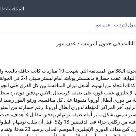
المنافسات
ال
ول الترتيب - عدن نيوز
أهلاً بكل عشاق البريم
الثالث في جدول الترتيب - عدن نيوز
مصر! لو بتدور على ك
يخص فرقك المفضل
ليفربول ومانشستر
موسمه (الأحد) بالجولة الـ38 من المسابقة التي شهدت 10 مباريات كانت حافلة بال
وآرسنال، وكمان أخبار 
ومانشستر يونايتد وت
وكذلك النجاة من الهبوط أشعل نيران المنافسة بين كل الفرق حتى الجول
ي الإنجليزي عقب فوزه على ضيفه كريستال بالاس بهدفين دون رد سجله
يبقى أنت في المكان ا
بلة من دوري أبطال أوروبا متفوقا على كل منافسيه. ورفع الفوز رصيد ل
هتلاقي أحدث الأخبار، 
كل الماتشات، وكمان
2، مستفيدا من خسارة ليستر سيتي أمام توتنهام 2-4. وخسر ليستر سيتي بشكل مثير 
نجمه جيمي فاردي هداف الدوري الإنجليزي الموسم الماضي هدفيه من ركلتي جزاء في الدقيقتين 18 و52، قبل أن يقلب توتنهام ا
الدوري. كل ده وأكثر 
ويقتنص الفوز. وكان توتنهام المبادر بالتسجيل بهدف لمهاجم هاري كين هداف الدوري الإنجليزي
واحد عشان تعيش أجوا