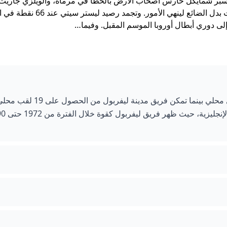
ن عبر كاسبر شمايكل حارس أصحاب الأرض بالخطأ في مرماه، والويلزي جاريث
الإنجليزي يوم بي
الدقيقتين 76 و87، قبل أن يضيف الأخير الهدف الرابع في الوقت بدل الضائع لينهي الأمو
لى دوري أبطال أوروبا الموسم المقبل. وفيما…
تمكن فريق مدينة مانشستر من الحصول على 20 لقب دوري محلي بينما تمكن فريق
في السيطرة بين فريقين على الأقل وهو م