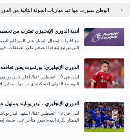
الوطن سبورت مواعيد مباريات الجولة الثانية من الدور
الإنجليزي.. موقف صلاح ومرموش
أندية الدوري الإنجليزي تقترب من تحطي
الصيفي - هبة سبورهبة سبور
مع اقتراب إسدال الستار على الميركاتو الصيف
البريميرليغ إنفاقها الضخم على الصفقات، في
غير مسبوق.
الدوري الإنجليزي: بورنموث يعلن تعاقده
من ليفربول
لندن في 19 أغسطس /قنا/ أعلن نادي بو
ليفربول. وخاض ابن الـ19 عاما
الدوري الإنجليزي.. ليدز يوناي
الأول للـريدز. ولحق دوك بقائمة طويلة 
إيفرتون
في الأشهر الأخيرة مثل الكولومبي لويس دياس
لندن في 18 أغسطس /قنا/ استهل ليدز يو
ترنت ألكسندر-أرنولد، الإيرلندي كاويمهين كيل
مباريات الجولة الأولى . سجّل 
أجل تعزيز تشكيلة المدرب الهولندي أرنه سلو
احتسب الحكم ركلة جزاء بعد العودة إلى تقنية 
فلوريان فيرتس، الفرنسي هوغو إيكيتيكيه، ال