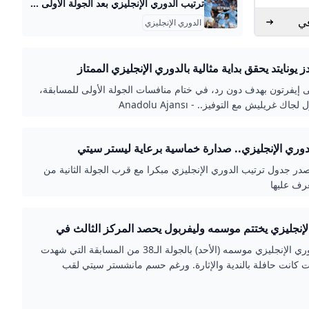
ترتيب الدوري الإنجليزي بعد الجولة الأولى موسم 2025-2026 صحيفة الوطن نجحت سبعة أندية في الدوري الإنجليزي الممتاز في حصد العلامة الكاملة مع انطلاق الموسم الجديد 2025-2026، بعدما تمكنت من تحقيق الفوز في الجولة الأولى، لتتصدر المنافسة مبكرًا في صراع النقاط. صدارة مانشستر… {{ article.article_subtitle }} {{ authorName() }} {{ article.author_description }} {{ article.formatted_date }}مانشستر سيتيمانشستر سيتيترتيب الدوري الإنجليزي بعد الجولة الأولى مانشستر سيتي اعتلى القمة بفضل فوزه الكبير على وولفرهامبتون برباعية نظيفة خارج ملعبه، ليحصد ثلاث نقاط مع أفضلية فارق الأهداف، متفوقًا على بقية الفرق التي حققت الفوز.
في
الدوري الإنجليزي
ز يونايتد يحقق بداية مثالية بالدوري الإنجليزي الممتاز
ى إيفرتون بهدف دون رد، في ختام منافسات الجولة الأولى للمسابقة،
اك غريليش مع التوفيز.. - Anadolu Ajansı
دوري الإنجليزي.. صدارة خماسية برعاية ليستر سيتي
صدر جدول ترتيب الدوري الإنجليزي مبكرا مع قرب الجولة الثانية من
تعرف عليها
لإنجليزي يختتم موسمه وليفربول يحصد المركز الثالث في
 عدن نيوز
اختتم الدوري الإنجليزي موسمه (الأحد) بالجولة الـ38 من المسابقة التي شهدت
يات كانت حافلة بالندية والإثارة. ورغم حسم مانشستر سيتي لقب
بل 3