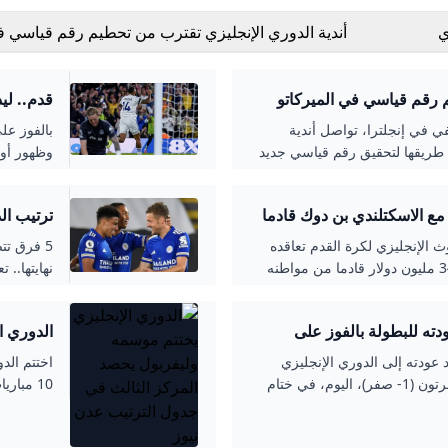
ي
أندية الدوري الإنجليزي تقترب من تحطيم رقم قياسي 
الميركاتو الصيفي - هبة سبورهبة سبور
م رقم قياسي في الميركاتو
قدم.. ليد
ي في إنجلترا، تواصل أندية
بالفوز عل
 طريقها لتحقيق رقم قياسي جديد
وظهور أول لج
 مع الاسكتلندي بن دوك قادما
ترتيب ال
رنموث الإنجليزي لكرة القدم تعاقده
5 فرق تت
اليوم مع الدولي الاسكتلندي بن دوك مقابل 34 مليون دولار قادما من مواطنه
نهايتها.. 
 الذي التحق ببطل إنجلترا قادما من سلتيك
الاسكتلندي في 2022 مقابل 810 آلاف دولار فقط، 10 مباريات بقميص الفريق
تد يستهل عودته للبطولة بالفوز على
الدوري ا
من اللاعبين الذين غادروا أروقة أنفيلد
جدول الترتيب
، الأوروغوياني داروين نونييس،
نايتد عودته إلى الدوري الإنجليزي
يهر، جاريل كوانساه وتايلر مورتون.
الممتاز لكرة القدم بفوز متأخر على ضيفه إيفرتون (1- صفر)، اليوم، في ختام
10 مبار
وأفسحت عمليات البيع هذه المجال أمام ليفربول لإنفاق 405.16 مليون دولار من
الألماني لوكاس نميتشا هدف المباراة الوحيد بعدما
المسابقة ق
ت من خلال التعاقد مع الألماني
الفيديو فار إثر لمسة يد على قائد
هولندي جيريمي فريمبونغ، المجري