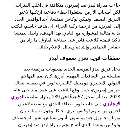
جاءت مباراة ليدز ضد إيفرتون متكافئة في أغلب الفترات،
لكن أصحاب الأرض استغلوا أخطاء دفاعية ارتكبها لاعبو
الفريق الضيف. وتمكن لوكاس نيمتشا، أحد الوافدين الجدد
إلى الفريق، من ترجمة ركلة الجزاء إلى هدف حاسم، ليكتب
بداية مثالية لمشواره مع النادي. بهذا الهدف، واصل نيمتشا
تأكيد قيمته كلاعب قادر على صناعة الفارق، ما زاد من
حماس الجماهير وإشادة وسائل الإعلام بأدائه.
صفقات قوية تعزز صفوف ليدز
دخل فريق ليدز الموسم الجديد بمعنويات مرتفعة بعد
سلسلة من التعاقدات المهمة. أبرزها كان ضم المهاجم
الدولي الإنجليزي دومينيك كالفيرت لوين في صفقة انتقال
حر من إيفرتون، حيث وقع اللاعب على عقد يمتد حتى عام
2028، بعد أن سجل 57 هدفًا في 239 مباراة سابقة ب
الدوري
الإنجليزي
. إلى جانب لوين، تعاقد النادي مع سبعة لاعبين
آخرين من بينهم لوكاس بيري، جاكا بوجول، سيباستيان
بورناو، جابريل جودمونسون، أنتون ستاش، شين لونجستاف،
ولوكس نيمتشا، الذي أصبح نجم مباراة ليدز ضد إيفرتون.