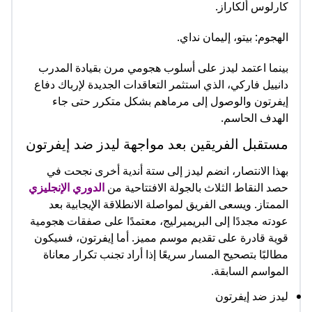
كارلوس ألكاراز.
الهجوم: بيتو، إليمان نداي.
بينما اعتمد ليدز على أسلوب هجومي مرن بقيادة المدرب
دانييل فاركي، الذي استثمر التعاقدات الجديدة لإرباك دفاع
إيفرتون والوصول إلى مرماهم بشكل متكرر حتى جاء
الهدف الحاسم.
مستقبل الفريقين بعد مواجهة ليدز ضد إيفرتون
بهذا الانتصار، انضم ليدز إلى ستة أندية أخرى نجحت في
حصد النقاط الثلاث بالجولة الافتتاحية من
الدوري الإنجليزي
الممتاز. ويسعى الفريق لمواصلة الانطلاقة الإيجابية بعد
عودته مجددًا إلى البريميرليج، معتمدًا على صفقات هجومية
قوية قادرة على تقديم موسم مميز. أما إيفرتون، فسيكون
مطالبًا بتصحيح المسار سريعًا إذا أراد تجنب تكرار معاناة
المواسم السابقة.
ليدز ضد إيفرتون