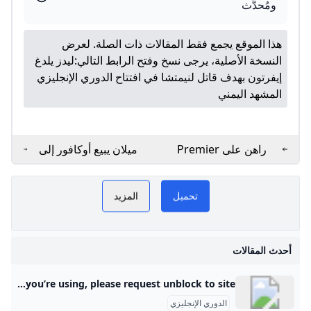
ومُحدَّث
هذا الموقع يجمع فقط المقالات ذات الصلة. لعرض
النسخة الأصلية، يرجى نسخ وفتح الرابط التالي:
ليدز يلدغ
إيفرتون بهدف قاتل لنيمتشا في افتتاح الدوري الإنجليزي
المشهد اليمني
راهن على Premier
ميلان يبيع أوكافور إلى
League حدث رياضي
أحد أندية الدوري
ليج في
بريميرليج اليوم
LAY NOW
٢٠٢٥ 🏆
الإنجليزي الممتاز - جازيتا
تحميل
المزيد
إكسبريس
جديد
الدوري الإنجليزي
يفربول
أحدث المقالات
 وكمان
ونايتد
Radware Captcha Page …but your activity and behavior on this site made us think that you are a bot. Note: A number of things could be going on here. If you are attempting to access this site using an anonymous Private/Proxy network, please disable that and try accessing site again. Due to previously detected malicious behavior which originated from the network you’re using, please request unblock to site.
الدوري الإنجليزي