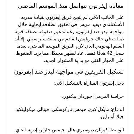
معاناة إيفرتون تتواصل منذ الموسم الماضي
على الجانب الآخر، لم ينجح فريق إيفرتون بقيادة مدربه
الأسكتلندي ديفيد مويس في تحقيق انطلاقة إيجابية خلال
مواجهة ليدز ضد إيفرتون، رغم تدعيم صفوفه بصفقة قوية
تمثلت في جاك جريليش القادم من مانشستر سيتي. إلا أن
العقم الهجومي الذي لازم الفريق الموسم الماضي، بعدما
سجل 42 هدفًا فقط، عاد ليظهر مجددًا، مما يزيد الضغوط
على الجهاز الفني مع بداية المشوار الجديد.
تشكيل الفريقين في مواجهة ليدز ضد إيفرتون
دخل إيفرتون المباراة بالتشكيل الآتي:
حراسة المرمى: جوردان بيكفورد.
الدفاع: مايكل كين، جيمس تاركوسكي، فيتالي ميكولينكو،
جيك أوبراين.
الوسط: كيرنان ديوسبري هال، جيمس جارنر، إدريسا غاي،