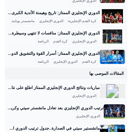
الدوري الإنجليزي
الدوري الإنجليزي الممتاز: تاريخ وهيمنة الأندية الكبرى الدوري الإنجليزي الممتاز هو علامة فارقة في تاريخ كرة القدم الإنجليزية، حيث تم تأسيسه رسميًا في 20 فبراير عام 1992، بعد قرار أندية الدرجة الأولى الانفصال عن دوري الدرجة الأولى الذي تأسس عام 1888. جاء هذا القرار استجابةً لرغبة الأندية في الاستفادة من صفقات البث التلفزيوني المربحة وتحقيق استقلالية أكبر في إدارة شؤون كرة القدم، مما أدى إلى تأسيس مسابقة جديدة أصبحت منذ ذلك الحين أعلى مستوى لكرة القدم في إنجلترا.
كرة القدم الإنجليزية
الدوري الإنجليزي
مانشستر يونايتد
الدوري الإنجليزي الممتاز: منافسات لا تنتهي وسيطرة الأبطال الدوري الإنجليزي الممتاز هو الدوري الأعلى في نظام كرة القدم الإنجليزية، تأسس عام 1992 بعد انفصال أندية الدرجة الأولى عن الدوري الإنجليزي القديم الذي أسس عام 1888. يشارك في الدوري الحالي 20 فريقًا، يلعب كل فريق 38 مباراة خلال موسم يمتد من أغسطس إلى مايو، بإجمالي 380 مباراة في الموسم. يشتهر الدوري بطابعه التنافسي الشديد وبكونه الأكثر مشاهدة عالميًا، حيث حققت أندية الدوري مجتمعة إيرادات بلغت 1.93 مليار دولار في موسم 2007-2008 فقط، مما يعكس قوة وجاذبية هذا الدوري في مجال حقوق البث التجاري والاقتصادي.
الدوري الإنجليزي
كرة القدم
الرياضة
الدوري الإنجليزي الممتاز: أسرار القوة والتشويق الدوري الإنجليزي الممتاز هو من أشهر البطولات الكروية في العالم، حيث يُعتبر الأكثر مشاهدة عبر القارات. تأسس الدوري في عام 1992 بعد انفصال الأندية الكبيرة عن دوري الدرجة الأولى الإنجليزي، وضم في البداية 22 فريقًا ثم انخفض العدد لاحقًا إلى 20 فريقًا. يبلغ متوسط حضور المباريات الجماهيري حوالي 39,000 متفرج لكل مباراة، مما يجعله الدوري الأعلى حضورًا في أوروبا. وفقًا للإحصائيات، يصل عدد مشاهدي الدوري في التلفاز إلى أكثر من 4 مليارات شخص سنويًا، ما يبرز شعبيته العالمية الهائلة.
كرة القدم
الدوري الإنجليزي
الرياضة
المقالات الموصى بها
مباريات ونتائج الدوري الإنجليزي الممتاز اطلع على نتائج مباريات الدوري الانجليزي الممتاز اليوم واكتشف ترتيب الفرق واللاعبين ومواعيد المباريات القادمة وجدول النقاط عبر الشرق رياضة. تابع البريميرليج الآن الدوري الإنجليزي الممتاز توصل غلطة سراى التركي إلى اتفاق مع مانشستر سيتي لضم المدافع السويسري مانويل أكانجي خلال فترة الانتقالات الصيفية الحالية.
الدوري الإنجليزي
ترتيب الدوري الإنجليزي بعد تعادل مانشستر سيتي وكريستال بالاس أفلت فريق مانشستر سيتي من هزيمة أمام كريستال بالاس في الدوري الإنجليزي الممتاز، خلال المباراة التي أقيمت بين الفريقين مساء السبت. رئيس التحرير أحمد سليمان جوجل نيوز
الدوري الإنجليزي
مانشستير سيتي في الصدارة..جدول ترتيب الدوري الإنجليزي بعد ختام الجولة الأولى اختتمت مساء الإثنين منافسات الجولة الأولى من الدوري الإنجليزي الممتاز لموسم 2025-2026، وذلك بمواجهة إيفرتون أمام القسم الرياضي الثلاثاء 19/أغسطس/2025 - 12:08 ص 8/19/2025 12:08:57 AM الدوري الإنجليزي اختتمت مساء الإثنين منافسات الجولة الأولى من الدوري الإنجليزي الممتاز لموسم 2025-2026، وذلك بمواجهة إيفرتون أمام ليدز يونايتد التي أنتهت منذ قليل. مباراة إيفرتون وليدز يونايتد ونجح ليدز يونايتد في تحقيق الفوز علي نظيره إيفرتون بهدف نظيف في المباراة التي جمعت بينهم علي ملعب إيلاند رود في الدوري الإنجليزي.