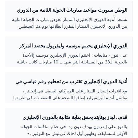
كوانساه وتايلر مورتون. وأفسحت عمليات البيع هذه المجال أمام
الخامس بجدول ترتيب الدوري الإنجليزي، ليخسر فرصة التأهل إلى
ليفربول لإنفاق 405.16 مليون دولار من أجل تعزيز تشكيلة المدرب
الوطن سبورت مواعيد مباريات الجولة الثانية من الدوري
دوري أبطال أوروبا الموسم المقبل. وفيما...
الهولندي أرنه سلوت من خلال التعاقد مع الألماني فلوريان فيرتس،
الإنجليزي.. موقف صلاح ومرموش
تستعد أندية الدوري الإنجليزي الممتاز لخوض مباريات الجولة الثانية
الفرنسي هوغو إيكيتيكيه، الهولندي جيريمي فريمبونغ، المجري
من الدوري الإنجليزي الممتاز المقرر انطلاقها يوم 22 أغسطس
ميلوش كيركيز والإيطالي جوفاني ليوني.
الجاري.
الدوري الإنجليزي يختتم موسمه وليفربول يحصد المركز
الثالث في جدول الترتيب - عدن نيوز
عدن نيوز - متابعات : اختتم الدوري الإنجليزي موسمه (الأحد)
بالجولة الـ38 من المسابقة التي شهدت 10 مباريات كانت حافلة
بالندية والإثارة. ورغم حسم مانشستر سيتي لقب المسابقة قبل 3
مباريات من النهاية، عقب خسارة مانشستر يونايتد أمام ليستر
أندية الدوري الإنجليزي تقترب من تحطيم رقم قياسي في
سيتي 1-2 في الجولة 36 من المسابقة، فإن الصراع على مقاعد
الميركاتو الصيفي - هبة سبورهبة سبور
البطولات الأوروبية الثلاث، وكذلك النجاة من الهبوط أشعل نيران
مع اقتراب إسدال الستار على الميركاتو الصيفي في إنجلترا،
المنافسة بين كل الفرق حتى الجولة الأخيرة. وحسم ليفربول
تواصل أندية البريميرليغ إنفاقها الضخم على الصفقات، في طريقها
المركز الثالث في جدول ترتيب الدوري الإنجليزي عقب فوزه على
لتحقيق رقم قياسي جديد غير مسبوق.
ضيفه كريستال بالاس بهدفين دون رد سجلهما نجمه السنغالي
ساديو ماني، ليتأهل “الريدز” رسميا إلى النسخة المقبلة من دوري
قدم.. ليدز يونايتد يحقق بداية مثالية بالدوري الإنجليزي
أبطال أوروبا متفوقا على كل منافسيه. ورفع الفوز رصيد ليفربول
الممتاز
بالفوز على إيفرتون بهدف دون رد، في ختام منافسات الجولة
إلى 69 نقطة، بفارق نقطتين أمام تشيلسي الذي ضمن المركز
الأولى للمسابقة، وظهور أول لجاك غريليش مع التوفيز.. -
الرابع، آخر المراكز المؤهلة لدوري أبطال أوروبا، رغم خسارته من