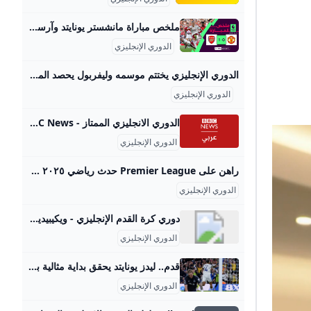
ملخص مباراة مانشستر يونايتد وآرسنال الدوري الإنجليزي - الجولة 1 - YouTube عاد آرسنال من ميدان منافسه مانشستر يونايتد بالفوز 1-0، ضمن الجولة الأولى من الدوري الإنجليزي الممتاز اليوم الأحد.وسجل هدف المباراة الوحيد الإيطالي ريكاردو كا…
الدوري الإنجليزي
الدوري الإنجليزي يختتم موسمه وليفربول يحصد المركز الثالث في جدول الترتيب عدن نيوز اختتم الدوري الإنجليزي موسمه (الأحد) بالجولة الـ38 من المسابقة التي شهدت 10 مباريات كانت حافلة بالندية والإثارة. ورغم حسم مانشستر سيتي لقب المسابقة قبل 3 محرر 323 مايو 2021 اختتم الدوري الإنجليزي موسمه (الأحد) بالجولة الـ38 من المسابقة التي شهدت 10 مباريات كانت حافلة بالندية والإثارة. ورغم حسم مانشستر سيتي لقب المسابقة قبل 3 مباريات من النهاية، عقب خسارة مانشستر يونايتد أمام ليستر سيتي 1-2 في الجولة 36 من المسابقة، فإن الصراع على مقاعد البطولات الأوروبية الثلاث، وكذلك النجاة من الهبوط أشعل نيران المنافسة بين كل الفرق حتى الجولة الأخيرة.
الدوري الإنجليزي
الدوري الانجليزي الممتاز - BBC News عربي 20 أغسطس/ آب 2025 14 أغسطس/ آب 2025 13 أغسطس/ آب 2025 10 يونيو/ حزيران 2025 8 يونيو/ حزيران 2025 28 مايو/ أيار 2025 27 مايو/ أيار 2025 25 مايو/ أيار 2025 5 مايو/ أيار 2025 28 أبريل/ نيسان 2025 27 أبريل/ نيسان 2025 22 أبريل/ نيسان 2025 12 أبريل/ نيسان 2025 10 أبريل/ نيسان 2025 17 مارس/ آذار 2025 24 يناير/ كانون الثاني 2025 29 ديسمبر/ كانون الأول 2024 24 ديسمبر/ كانون الأول 2024 6 ديسمبر/ كانون الأول 2024 29 نوفمبر/ تشرين الثاني 2024 27 نوفمبر/ تشرين الثاني 2024 25 نوفمبر/ تشرين الثاني 2024 2 سبتمبر/ أيلول 2024 13 يوليو/ تموز 2024
الدوري الإنجليزي
راهن على Premier League حدث رياضي ٢٠٢٥ 🏆 راهن عبر الإنترنت على Premier League واعثر على أفضل وكلاء المراهنات عبر الإنترنت في sports-arabic.com ✅ أفضل الاحتمالات ✅ وكلاء المراهنات المرخصون ✅ عوائد سريعة يبرز الدوري الإنجليزي الممتاز ، والمعروف على نطاق واسع باسم الدوري الإنجليزي الممتاز ، باعتباره أكبر دوري كرة قدم وأكثرها شعبية في العالم والأكثر مشاهدة للحدث الرياضي. يتكون هذا الدوري من عشرين فريقًا ويتنافسون في مباريات الذهاب والإياب. هناك إجمالي 380 لعبة خلال الموسم ، مما يوفر أفضل مواقع المراهنات عبر الإنترنت مع العديد من أحداث الرهان.
الدوري الإنجليزي
دوري كرة القدم الإنجليزي - ويكيبيديا 35 لغة- Български বাংলা Bosanski Čeština Deutsch Ελληνικά English Español Eesti Euskara فارسی Suomi עברית Magyar Bahasa Indonesia Íslenska Italiano 한
الدوري الإنجليزي
قدم.. ليدز يونايتد يحقق بداية مثالية بالدوري الإنجليزي الممتاز ‘بالفوز على إيفرتون بهدف دون رد، في ختام منافسات الجولة الأولى للمسابقة، وظهور أول لجاك غريليش مع “التوفيز”.. - Anadolu Ajansı’ بالفوز على إيفرتون بهدف دون رد، في ختام منافسات الجولة الأولى للمسابقة، وظهور أول لجاك غريليش مع “التوفيز”.. Ahmed Hassan |19.08.2025 - محدث : 19.08.2025 إسطنبول / أحمد حسن / الأناضول حقق فريق ليدز يونايتد، الصاعد حديثا للدوري الإنجليزي الممتاز لكرة القدم، بداية مثالية في المسابقة، بعدما تغلب على ضيفه إيفرتون بهدف دون رد، الاثنين، على ملعب “إيلاند رود”، في ختام الجولة الأولى.
الدوري الإنجليزي