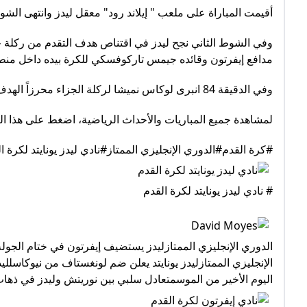
أقيمت المباراة على ملعب " إيلاند رود" معقل ليدز وانتهى الشوط ال
وفي الشوط الثاني نجح ليدز في اقتناص هدف التقدم من ركلة جزاء
مدافع إيفرتون وقائده جيمس تاركوفسكي للكرة بيده داخل منطق
وفي الدقيقة 84 انبرى لوكاس نميشا لركلة الجزاء محرزاً الهدف الأول لليدز في المباراة والموسم الجديد بشكل عام.
لمشاهدة جميع المباريات والأحداث الرياضية، اضغط على هذا ال
#كرة القدم#الدوري الإنجليزي الممتاز#نادي ليدز يونايتد لكرة ا
# نادي ليدز يونايتد لكرة القدم
الدوري الإنجليزي الممتازليدز يستضيف إيفرتون في ختام الجولة 
الإنجليزي الممتازليدز يونايتد يعلن ضم لونغستاف من نيوكاسللي
اليوم الأخير من الموسمتعادل سلبي بين نوريتش وليدز في ذهاب