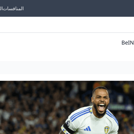
المنافسات
ال