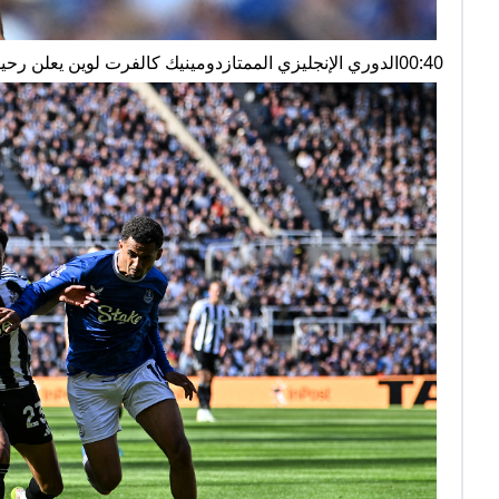
00:40الدوري الإنجليزي الممتازدومينيك كالفرت لوين يعلن رحيله عن إيفرتون