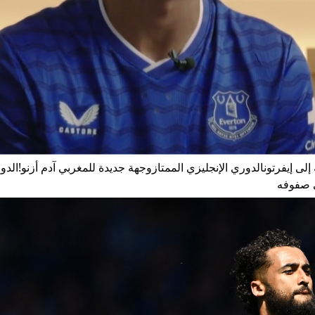
له إلى إيفرتونالدوري الإنجليزي الممتازوجهة جديدة للمغربي آدم أزنو!الد
ى صفوفه