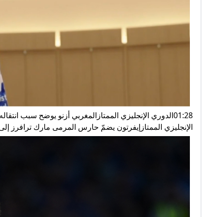
01:28الدوري الإنجليزي الممتازالمغربي أزنو يوضح سبب انتقا
الإنجليزي الممتازإيفرتون يضمّ حارس المرمى مارك ترافرز إل