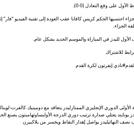
أول على وقع التعادل (0-0).
 احتسبها الحكم كريس كافانا عقب العودة إلى تقنية الفيديو “فار” إثر
ة الجزاء.
رابط للاشتراك
لقدم#نادي إيفرتون لكرة القدم
الأولى الدوري الإنجليزي الممتازليدز يتعاقد مع دومينيك كالفرت-لوينا
دز يونايتد يعتلي صدارة ترتيب دوري الدرجة الأولىساوثهامبتون يصنع ال
 نصف النهائيليدز يواصل إهدار النقاط ويخسر من بلاكبيرن