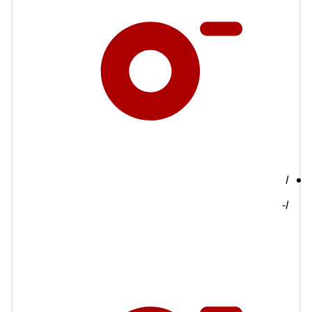
l
-
l