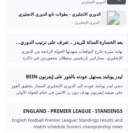
الدوري الإنجليزي
الدوري الانجليزي - بطولات تابع الدوري الانجليزي
الدوري الإنجليزي
بعد الخسارة المذلة للريدز .. تعرف على ترتيب الدوري...
نهاية مثيرة خارج التوقعات شهدتها الجولة الرابعة من الدوري
الإنجليزي، بمباراتين تاريخيتين ستظلان محفورتين في ذاكرة
المسابقة، شهدتا هزيمتين كارثيتين للعملاقين...
ليدز يونايتد يستهل عودته بالفوز على إيفرتون BEIN
SPORTS
دشن ليدز يونايتد عودته إلى الدوري الإنجليزي الممتاز بتحقيق الفوز
على ضيفه إيفرتون بهدف دون رد الاثنين في ختام الجولة الأولى
من البطولة.
ENGLAND - PREMIER LEAGUE - STANDINGS
RESULTS MATCH SCHEDULE SOCCER NEWS -
English Football Premier League: Standings results and
FOOTBALL LIVESCORE STANDINGS RESULTS
match schedule Scorers championship news