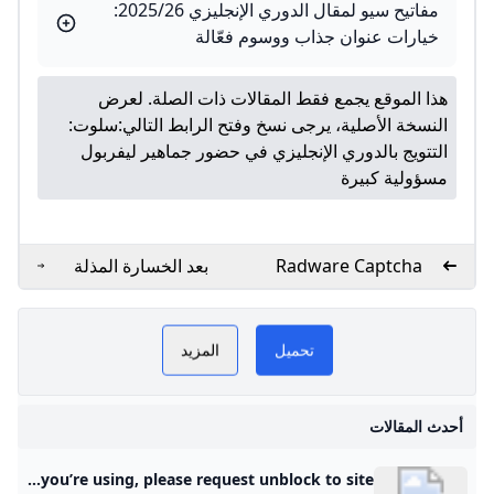
مفاتيح سيو لمقال الدوري الإنجليزي 2025/26:
خيارات عنوان جذاب ووسوم فعّالة
هذا الموقع يجمع فقط المقالات ذات الصلة. لعرض
النسخة الأصلية، يرجى نسخ وفتح الرابط التالي:
سلوت:
التتويج بالدوري الإنجليزي في حضور جماهير ليفربول
مسؤولية كبيرة
Radware Captcha
بعد الخسارة المذلة
Page
للريدز .. تعرف على
يميرليج في
بريميرليج اليوم
 NOW
ترتيب الدوري...
تحميل
المزيد
 كل جديد
الدوري الإنجليز
ي ليفربول
أحدث المقالات
نال، وكمان
تر يونايتد
Radware Captcha Page …but your activity and behavior on this site made us think that you are a bot. Note: A number of things could be going on here. If you are attempting to access this site using an anonymous Private/Proxy network, please disable that and try accessing site again. Due to previously detected malicious behavior which originated from the network you’re using, please request unblock to site.