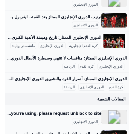
الدوري الإنجليزي
في المكان
ث الأخبار،
ترتيب الدوري الإنجليزي الممتاز بعد القمة.. ليفربول يقترب أكثر من حسم ا� سقطت الستار في الجولة السادسة والعشرين من الدوري الإنجليزي الممتاز ، مساء الأحد ، مع مواجهة نارية بين فرق مانشستر سيتي وفرق ليفربول. شارك على فيسبوكشارك على تويترشارك على واتسابشارك على تيليجرام سقطت الستار في الجولة السادسة والعشرين من الدوري الإنجليزي الممتاز ، مساء الأحد ، مع مواجهة نارية بين فرق مانشستر سيتي وفرق ليفربول. فاز فريق ليفربول بفوزه على نظيره في مانشستر سيتي ، مع هدفين دون رد ، في المباراة التي جمعتهم مساء الأحد ، على ملعب “ittihad” ، في قمة مسابقات الدوري الإنجليزي الممتاز.
الدوري الإنجليزي
ات، وكمان
الدوري الإنجليزي الممتاز: تاريخ وهيمنة الأندية الكبرى الدوري الإنجليزي الممتاز هو علامة فارقة في تاريخ كرة القدم الإنجليزية، حيث تم تأسيسه رسميًا في 20 فبراير عام 1992، بعد قرار أندية الدرجة الأولى الانفصال عن دوري الدرجة الأولى الذي تأسس عام 1888. جاء هذا القرار استجابةً لرغبة الأندية في الاستفادة من صفقات البث التلفزيوني المربحة وتحقيق استقلالية أكبر في إدارة شؤون كرة القدم، مما أدى إلى تأسيس مسابقة جديدة أصبحت منذ ذلك الحين أعلى مستوى لكرة القدم في إنجلترا.
 وأكثر في
كرة القدم الإنجليزية
الدوري الإنجليزي
مانشستر يونايتد
يش أجواء
الدوري الإنجليزي الممتاز: منافسات لا تنتهي وسيطرة الأبطال الدوري الإنجليزي الممتاز هو الدوري الأعلى في نظام كرة القدم الإنجليزية، تأسس عام 1992 بعد انفصال أندية الدرجة الأولى عن الدوري الإنجليزي القديم الذي أسس عام 1888. يشارك في الدوري الحالي 20 فريقًا، يلعب كل فريق 38 مباراة خلال موسم يمتد من أغسطس إلى مايو، بإجمالي 380 مباراة في الموسم. يشتهر الدوري بطابعه التنافسي الشديد وبكونه الأكثر مشاهدة عالميًا، حيث حققت أندية الدوري مجتمعة إيرادات بلغت 1.93 مليار دولار في موسم 2007-2008 فقط، مما يعكس قوة وجاذبية هذا الدوري في مجال حقوق البث التجاري والاقتصادي.
وم بيوم.
الدوري الإنجليزي
كرة القدم
الرياضة
الدوري الإنجليزي الممتاز: أسرار القوة والتشويق الدوري الإنجليزي الممتاز هو من أشهر البطولات الكروية في العالم، حيث يُعتبر الأكثر مشاهدة عبر القارات. تأسس الدوري في عام 1992 بعد انفصال الأندية الكبيرة عن دوري الدرجة الأولى الإنجليزي، وضم في البداية 22 فريقًا ثم انخفض العدد لاحقًا إلى 20 فريقًا. يبلغ متوسط حضور المباريات الجماهيري حوالي 39,000 متفرج لكل مباراة، مما يجعله الدوري الأعلى حضورًا في أوروبا. وفقًا للإحصائيات، يصل عدد مشاهدي الدوري في التلفاز إلى أكثر من 4 مليارات شخص سنويًا، ما يبرز شعبيته العالمية الهائلة.
كرة القدم
الدوري الإنجليزي
الرياضة
المقالات الشعبية
Radware Captcha Page …but your activity and behavior on this site made us think that you are a bot. Note: A number of things could be going on here. If you are attempting to access this site using an anonymous Private/Proxy network, please disable that and try accessing site again. Due to previously detected malicious behavior which originated from the network you’re using, please request unblock to site.
الدوري الإنجليزي
ترتيب الدوري الإنجليزي الممتاز بعد القمة.. ليفربول يقترب أكثر من حسم ا� سقطت الستار في الجولة السادسة والعشرين من الدوري الإنجليزي الممتاز ، مساء الأحد ، مع مواجهة نارية بين فرق مانشستر سيتي وفرق ليفربول. شارك على فيسبوكشارك على تويترشارك على واتسابشارك على تيليجرام سقطت الستار في الجولة السادسة والعشرين من الدوري الإنجليزي الممتاز ، مساء الأحد ، مع مواجهة نارية بين فرق مانشستر سيتي وفرق ليفربول. فاز فريق ليفربول بفوزه على نظيره في مانشستر سيتي ، مع هدفين دون رد ، في المباراة التي جمعتهم مساء الأحد ، على ملعب “ittihad” ، في قمة مسابقات الدوري الإنجليزي الممتاز.