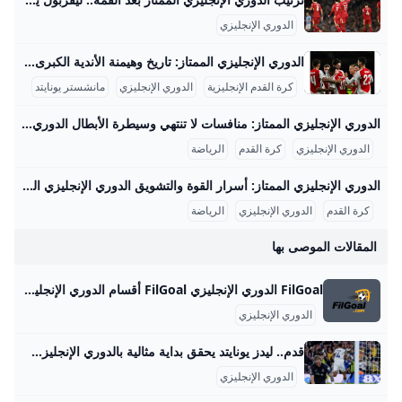
الدوري الإنجليزي
الدوري الإنجليزي الممتاز: تاريخ وهيمنة الأندية الكبرى الدوري الإنجليزي الممتاز هو علامة فارقة في تاريخ كرة القدم الإنجليزية، حيث تم تأسيسه رسميًا في 20 فبراير عام 1992، بعد قرار أندية الدرجة الأولى الانفصال عن دوري الدرجة الأولى الذي تأسس عام 1888. جاء هذا القرار استجابةً لرغبة الأندية في الاستفادة من صفقات البث التلفزيوني المربحة وتحقيق استقلالية أكبر في إدارة شؤون كرة القدم، مما أدى إلى تأسيس مسابقة جديدة أصبحت منذ ذلك الحين أعلى مستوى لكرة القدم في إنجلترا.
كرة القدم الإنجليزية
الدوري الإنجليزي
مانشستر يونايتد
الدوري الإنجليزي الممتاز: منافسات لا تنتهي وسيطرة الأبطال الدوري الإنجليزي الممتاز هو الدوري الأعلى في نظام كرة القدم الإنجليزية، تأسس عام 1992 بعد انفصال أندية الدرجة الأولى عن الدوري الإنجليزي القديم الذي أسس عام 1888. يشارك في الدوري الحالي 20 فريقًا، يلعب كل فريق 38 مباراة خلال موسم يمتد من أغسطس إلى مايو، بإجمالي 380 مباراة في الموسم. يشتهر الدوري بطابعه التنافسي الشديد وبكونه الأكثر مشاهدة عالميًا، حيث حققت أندية الدوري مجتمعة إيرادات بلغت 1.93 مليار دولار في موسم 2007-2008 فقط، مما يعكس قوة وجاذبية هذا الدوري في مجال حقوق البث التجاري والاقتصادي.
الدوري الإنجليزي
كرة القدم
الرياضة
الدوري الإنجليزي الممتاز: أسرار القوة والتشويق الدوري الإنجليزي الممتاز هو من أشهر البطولات الكروية في العالم، حيث يُعتبر الأكثر مشاهدة عبر القارات. تأسس الدوري في عام 1992 بعد انفصال الأندية الكبيرة عن دوري الدرجة الأولى الإنجليزي، وضم في البداية 22 فريقًا ثم انخفض العدد لاحقًا إلى 20 فريقًا. يبلغ متوسط حضور المباريات الجماهيري حوالي 39,000 متفرج لكل مباراة، مما يجعله الدوري الأعلى حضورًا في أوروبا. وفقًا للإحصائيات، يصل عدد مشاهدي الدوري في التلفاز إلى أكثر من 4 مليارات شخص سنويًا، ما يبرز شعبيته العالمية الهائلة.
كرة القدم
الدوري الإنجليزي
الرياضة
المقالات الموصى بها
FilGoal الدوري الإنجليزي FilGoal أقسام الدوري الإنجليزي الرئيسية أخبار مباريات ميركاتو فانتازي في الجول مسابقة التوقعات فيديوهات عدسات آراء حرة ركن الألعاب الدوري المصري الدوري الإنجليزي الممتاز كأس العالم للأندية الدوري البرتغالي الدوري الإسباني الدوري الإيطالي الدوري الألماني الدوري السعودي للمحترفين دوري أبطال أوروبا الدوري الأوروبي كل البطولات الكرة المصرية الدوري المصري الكرة الأوروبية الكرة الإفريقية منتخب مصر سعودي في الجول الدوري الإنجليزي الدوري الإسباني دوري أبطال أوروبا القسم الثاني رياضات أخرى كرة سلة
الدوري الإنجليزي
قدم.. ليدز يونايتد يحقق بداية مثالية بالدوري الإنجليزي الممتاز ‘بالفوز على إيفرتون بهدف دون رد، في ختام منافسات الجولة الأولى للمسابقة، وظهور أول لجاك غريليش مع “التوفيز”.. - Anadolu Ajansı’ بالفوز على إيفرتون بهدف دون رد، في ختام منافسات الجولة الأولى للمسابقة، وظهور أول لجاك غريليش مع “التوفيز”.. Ahmed Hassan |19.08.2025 - محدث : 19.08.2025 إسطنبول / أحمد حسن / الأناضول حقق فريق ليدز يونايتد، الصاعد حديثا للدوري الإنجليزي الممتاز لكرة القدم، بداية مثالية في المسابقة، بعدما تغلب على ضيفه إيفرتون بهدف دون رد، الاثنين، على ملعب “إيلاند رود”، في ختام الجولة الأولى.
الدوري الإنجليزي