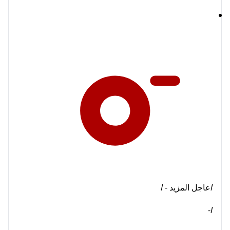
l
عاجل المزيد -
l
-
l