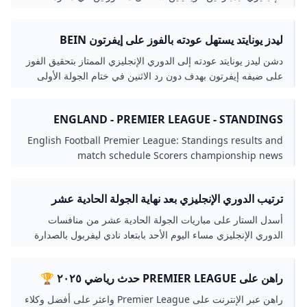
المسابقة، شهدتا هزيمتين كارثيتين للعملاقين...
ليدز يونايتد يستهل عودته بالفوز على إيفرتون BEIN
SPORTS
دشن ليدز يونايتد عودته إلى الدوري الإنجليزي الممتاز بتحقيق الفوز
على ضيفه إيفرتون بهدف دون رد الاثنين في ختام الجولة الأولى
من البطولة.
ENGLAND - PREMIER LEAGUE - STANDINGS
RESULTS MATCH SCHEDULE SOCCER NEWS -
English Football Premier League: Standings results and
FOOTBALL LIVESCORE STANDINGS RESULTS
match schedule Scorers championship news
ترتيب الدوري الإنجليزي بعد نهاية الجولة الحادية عشر
رياضة النهار
أسدل الستار على مباريات الجولة الحادية عشر من منافسات
الدوري الإنجليزي مساء اليوم الأحد بابتعاد نادي ليفربول بالصدارة
عن مانشستر سيتي في الوقت الذي تبدلت خلال…
راهن على PREMIER LEAGUE حدث رياضي ٢٠٢٥ 🏆
راهن عبر الإنترنت على Premier League واعثر على أفضل وكلاء