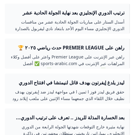
ترتيب الدوري الإنجليزي بعد نهاية الجولة الحادية عشر
رياضة النهار
أسدل الستار على مباريات الجولة الحادية عشر من منافسات
الدوري الإنجليزي مساء اليوم الأحد بابتعاد نادي ليفربول بالصدارة
عن مانشستر سيتي في الوقت الذي تبدلت خلال…
راهن على PREMIER LEAGUE حدث رياضي ٢٠٢٥ 🏆
راهن عبر الإنترنت على Premier League واعثر على أفضل وكلاء
المراهنات عبر الإنترنت في sports-arabic.com ✅ أفضل
الاحتمالات ✅ وكلاء المراهنات المرخصون ✅ عوائد سريعة
ليدز يلدغ إيفرتون بهدف قاتل لنيمتشا في افتتاح الدوري
الإنجليزي المشهد اليمني
حقق فريق ليدز فوز ا ثمين ا في مواجهة ليدز ضد إيفرتون بهدف
نظيف خلال اللقاء الذي جمعهما مساء الإثنين على ملعب إيلاند رود
ضمن الجولة الافتتاحية من بطولة الد
بعد الخسارة المذلة للريدز .. تعرف على ترتيب الدوري...
نهاية مثيرة خارج التوقعات شهدتها الجولة الرابعة من الدوري
الإنجليزي، بمباراتين تاريخيتين ستظلان محفورتين في ذاكرة