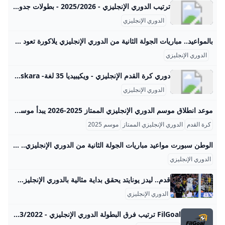
ترتيب الدوري الإنجليزي - 2025/2026 - بطولات جدول ترتيب الدوري الإنجليزي موسم - 2025-2026 محدث باستمرار وترتيب هدافي الدوري الإنجليزي وجدول المباريات الدوري الإنجليزي
الدوري الإنجليزي
بالمواعيد.. مباريات الجولة الثانية من الدوري الإنجليزي يلاكورة تعود عجلة الدوري الإنجليزي الممتاز للدوران، بانطلاق الجولة الثانية من بريميرليج. مباريات الغد الدوري الإنجليزي كتب: يلا كورة الثلاثاء 19 أغسطس 2025 10:15 ص تابعنا علي جوجل تابعنا علي فيسبوك تابعنا علي يوتيوب تابعنا علي واتس اب تابعنا علي تيك توك تعود عجلة الدوري الإنجليزي الممتاز للدوران، بانطلاق الجولة الثانية من بريميرليج. وانطلقت النسخة الجديدة من الدوري الإنجليزي (2025-2026) يوم الجمعة الماضي، واختتمت الجولة الافتتاحية يوم الإثنين. ماذا يحدث في الدوري الإنجليزي عند التساوي في النقاط؟
الدوري الإنجليزي
دوري كرة القدم الإنجليزي - ويكيبيديا 35 لغة- Български বাংলা Bosanski Čeština Deutsch Ελληνικά English Español Eesti Euskara فارسی Suomi עברית Magyar Bahasa Indonesia Íslenska Italiano 한
الدوري الإنجليزي
موعد انطلاق موسم الدوري الإنجليزي الممتاز 2025-2026 يبدأ موسم الدوري الإنجليزي الممتاز 2025-2026 يوم الجمعة 15 أغسطس 2025 بمباراة افتتاحية تجمع بين ليفربول، حامل اللقب، وفريق بورنموث على ملعب أنفيلد. هذا الموعد يمثل انطلاقة مثيرة لموسم جديد من المنافسة القوية على لقب الدوري، بعد تتويج ليفربول بلقبه العشرين في الموسم السابق. يتألف الموسم من 33 جولة تُقام خلال عطلات نهاية الأسبوع بالإضافة إلى خمس جولات أخرى تُلعب في أيام الأسبوع، ما يجعل إجمالي مباريات الموسم 380 مباراة. وتُختتم الجولة الأخيرة من المباريات في يوم الأحد 24 مايو 2026 حيث تُقام كل المباريات في توقيت واحد، وهذا الأسلوب يضيف إثارة خاصة للمنافسة على المراكز المتقدمة والتفادي من الهبوط.
كرة القدم
الدوري الإنجليزي الممتاز
موسم 2025
الوطن سبورت مواعيد مباريات الجولة الثانية من الدوري الإنجليزي.. موقف صلاح ومرموش تستعد أندية الدوري الإنجليزي الممتاز لخوض مباريات الجولة الثانية من الدوري الإنجليزي الممتاز المقرر انطلاقها يوم 22 أغسطس الجاري. د. أحمد محمود رئيس التحرير: مصطفى عمار د.أحمد محمود رئيس التحرير: مصطفى عمار وست هام يونايتد ضد تشيلسي 22 أغسطس عند تمام الساعة 10:00 مساءً مانشستر سيتي ضد توتنهام 23 أغسطس عند تمام الساعة 2:30 مساءً بورنموث ضد وولفرهامبتون 23 أغسطس عند تمام الساعة 5:00 مساءً برينتفورد ضد أستون فيلا 23 أغسطس عند تمام الساعة 5:00 مساءً
الدوري الإنجليزي
قدم.. ليدز يونايتد يحقق بداية مثالية بالدوري الإنجليزي الممتاز ‘بالفوز على إيفرتون بهدف دون رد، في ختام منافسات الجولة الأولى للمسابقة، وظهور أول لجاك غريليش مع “التوفيز”.. - Anadolu Ajansı’ بالفوز على إيفرتون بهدف دون رد، في ختام منافسات الجولة الأولى للمسابقة، وظهور أول لجاك غريليش مع “التوفيز”.. Ahmed Hassan |19.08.2025 - محدث : 19.08.2025 إسطنبول / أحمد حسن / الأناضول حقق فريق ليدز يونايتد، الصاعد حديثا للدوري الإنجليزي الممتاز لكرة القدم، بداية مثالية في المسابقة، بعدما تغلب على ضيفه إيفرتون بهدف دون رد، الاثنين، على ملعب “إيلاند رود”، في ختام الجولة الأولى.
الدوري الإنجليزي
FilGoal ترتيب فرق البطولة الدوري الإنجليزي - 2023/2022 ترتيب فرق البطولة الدوري الإنجليزي - 2023/2022 الرئيسية أخبار مباريات ميركاتو فانتازي في الجول مسابقة التوقعات فيديوهات عدسات آراء حرة ركن الألعاب الدوري المصري الدوري الإنجليزي الممتاز الدوري الإسباني الدوري الإيطالي الدوري الفرنسي الدوري الألماني الدوري السعودي للمحترفين دوري أبطال إفريقيا كأس الكونفدرالية دوري أبطال أوروبا كل البطولات الكرة المصرية الدوري المصري الكرة الأوروبية الكرة الإفريقية منتخب مصر سعودي في الجول الدوري الإنجليزي الدوري الإسباني دوري أبطال أوروبا القسم الثاني